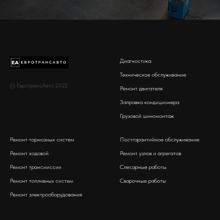
Диагностика
Техническое обслуживание
© ЕвротрансАвто 2022
Ремонт двигателя
Заправка кондиционера
Грузовой шиномонтаж
Ремонт тормозных систем
Постгарантийное обслуживание
Ремонт ходовой
Ремонт узлов и агрегатов
Ремонт трансмиссии
Слесарные работы
Ремонт топливных систем
Сварочные работы
Ремонт электрооборудования